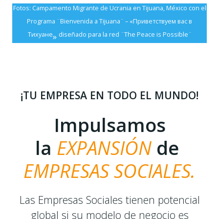
Fotos: Campamento Migrante de Ucrania en Tijuana, México con el
Programa ¨Bienvenida a Tijuana¨ – «Приветствуем вас в
Тихуане
diseñado para la red ¨The Peace is Possible¨
»
¡TU EMPRESA EN TODO EL MUNDO!
Impulsamos
la
EXPANSIÓN
de
EMPRESAS SOCIALES.
Las Empresas Sociales tienen potencial
global si su modelo de negocio es